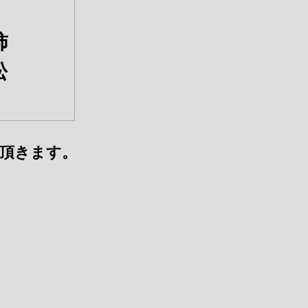
 柿
牝松
頂きます。