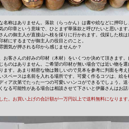
な名称はありません。落款（らっかん）は書や絵などに押印し
気の印章という意味で、ひとまず華落款と呼びたいと思います
さんの御主人が直接山へ枝を採りに行かれます。伐採した枝は
印材にするまでが御主人の役目とのこと。
雰囲気が押される印から感じませんか？
、お客さんの好みの印材（木材）をいくつか決めて頂きます。
じものはありません。ご希望の印材が無い場合では近い物を選
ります。あまり精密な物は難しいので見本を参考に判面を考え
いスペースは名前を入れる場所です。可愛く作るコツは、絵を
ディア次第でたった一つの可愛いハンコができるでしょう。送
くなる可能性がある場合は相談させて下さいと伊藤さんはお話
した。お買い上げの合計額が一万円以上で送料無料になります。（2