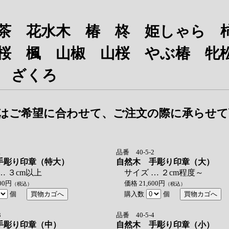
茶 花水木 椿 柊 姫しゃら
桜 楓 山椒 山桜 やぶ椿 
 ざくろ
はご希望に合わせて、ご注文の際に承らせて
1
品番 40-5-2
手彫り印章（特大）
自然木 手彫り印章（大）
 ３cm以上
サイズ … ２cm程度～
00円
価格 21,600円
（税込）
（税込）
個
購入数
個
3
品番 40-5-4
手彫り印章（中）
自然木 手彫り印章（小）