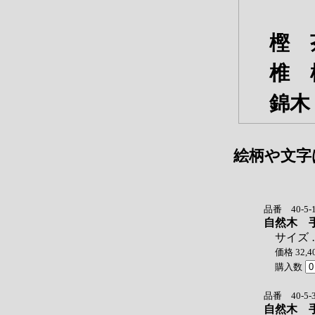
樫 
椎 
錦木
絵柄や文字
品番 40-5-
自然木 
サイズ …
価格 32,4
購入数
品番 40-5-
自然木 